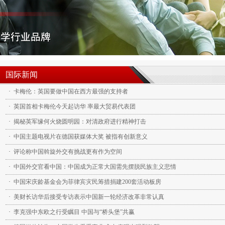
国际新闻
·
卡梅伦：英国要做中国在西方最强的支持者
·
英国首相卡梅伦今天起访华 率最大贸易代表团
·
揭秘英军缘何火烧圆明园：对清政府进行精神打击
·
中国主题电视片在德国获媒体大奖 被指有创新意义
·
评论称中国斡旋外交有挑战更有作为空间
·
中国外交官看中国：中国成为正常大国需先摆脱民族主义悲情
·
中国宋庆龄基金会为菲律宾灾民筹措捐建200套活动板房
·
美财长访华后接受专访表示中国新一轮经济改革非常认真
·
李克强中东欧之行受瞩目 中国与“桥头堡”共赢