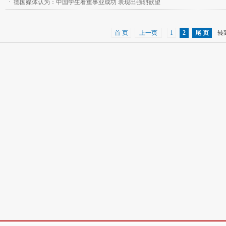
·
德国媒体认为：中国学生看重事业成功 表现出强烈欲望
首 页
上一页
1
2
尾 页
转