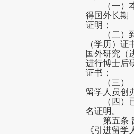
（一）本人
得国外长期
证明；
（二）到国
（学历）证
国外研究（
进行博士后
证书；
（三）《留
留学人员创
（四）已加
名证明。
第五条
《引进留学