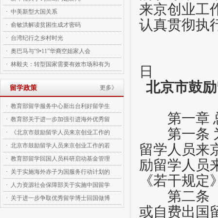
来京创业工
·
中美新型大国关系
认真贯彻执
·
俞敏洪解读贫困生成才密码
·
台湾纪行之乡村时光
·
奥巴马与“9•11”华裔空姐家人会
·
林毅夫：转型国家需要有效市场和有为
日
北京市鼓励
留学政策
更多》
·
教育部留学服务中心新出台利好留学生
第一章
·
教育部关于进一步加强引进海外优秀留
第一条
·
《北京市鼓励留学人员来京创业工作的
留学人员来
·
北京市鼓励留学人员来京创业工作的若
·
教育部留学回国人员科研启动基金管理
励留学人员
·
关于实施海外赤子为国服务行动计划的
《若干规定
·
人力资源社会保障部关于实施中国留学
第二条
·
关于进一步争取优秀留学博士回国做博
或自费出国