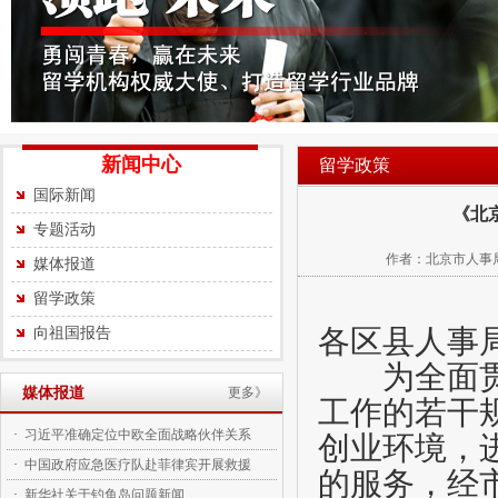
新闻中心
留学政策
国际新闻
《北
专题活动
作者：北京市人事局 来
媒体报道
留学政策
各区县人事
向祖国报告
为全面贯彻
媒体报道
更多》
工作的若干
·
习近平准确定位中欧全面战略伙伴关系
创业环境，
·
中国政府应急医疗队赴菲律宾开展救援
的服务，经
·
新华社关于钓鱼岛问题新闻