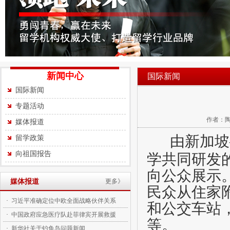
新闻中心
国际新闻
国际新闻
专题活动
作者：陶杰
媒体报道
由新加坡
留学政策
向祖国报告
学共同研发
向公众展示
媒体报道
更多》
民众从住家
·
习近平准确定位中欧全面战略伙伴关系
和公交车站
·
中国政府应急医疗队赴菲律宾开展救援
等。
·
新华社关于钓鱼岛问题新闻