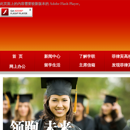
此页面上的内容需要较新版本的 Adobe Flash Player。
首 页
新闻中心
了解学联
菲律宾高
留学生活
主席信箱
发现菲律
网上办公