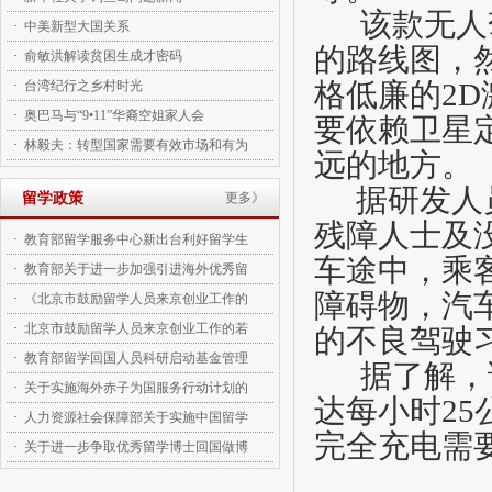
该款无人
·
中美新型大国关系
的路线图，
·
俞敏洪解读贫困生成才密码
格低廉的
2D
·
台湾纪行之乡村时光
·
奥巴马与“9•11”华裔空姐家人会
要依赖卫星
·
林毅夫：转型国家需要有效市场和有为
远的地方。
据研发人
留学政策
更多》
残障人士及
·
教育部留学服务中心新出台利好留学生
车途中，乘
·
教育部关于进一步加强引进海外优秀留
障碍物，汽
·
《北京市鼓励留学人员来京创业工作的
·
北京市鼓励留学人员来京创业工作的若
的不良驾驶
·
教育部留学回国人员科研启动基金管理
据了解，
·
关于实施海外赤子为国服务行动计划的
达每小时
25
·
人力资源社会保障部关于实施中国留学
完全充电需
·
关于进一步争取优秀留学博士回国做博