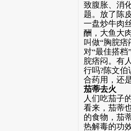
致腹胀、消
题。放了陈
一盘炒牛肉
酬，大鱼大
叫做“胸脘痞
对“最佳搭档
脘痞闷。有
行吗
?
陈文伯
合药用，还
茄蒂去火
人们吃茄子
看来，茄蒂
的食物，茄
热解毒的功