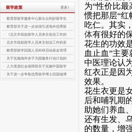
为“性价比最
留学政策
更多》
惯把那层“红
·
教育部留学服务中心新出台利好留学生
吃仁。其实
·
教育部关于进一步加强引进海外优秀留
体
有很好的
·
《北京市鼓励留学人员来京创业工作的
花生的功效
·
北京市鼓励留学人员来京创业工作的若
·
教育部留学回国人员科研启动基金管理
血止血”主要
·
关于实施海外赤子为国服务行动计划的
中医理论认为
·
人力资源社会保障部关于实施中国留学
红衣正是因
·
关于进一步争取优秀留学博士回国做博
效果。
花生衣更是
后和哺乳期
助她们养血
还有生发、
的数量，增