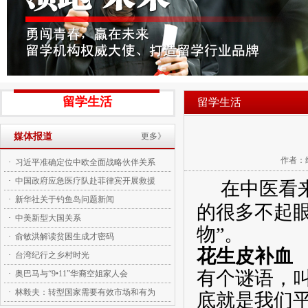
留学生活
留学生活
媒体报道
更多》
作者：经
·
习近平准确定位中欧全面战略伙伴关系
·
中国政府应急医疗队赴菲律宾开展救援
在中医看
·
新华社关于钓鱼岛问题新闻
的很多不起
·
中美新型大国关系
物”。
·
俞敏洪解读贫困生成才密码
花生皮补血
·
台湾纪行之乡村时光
有个谜语，叫
·
奥巴马与“9•11”华裔空姐家人会
·
林毅夫：转型国家需要有效市场和有为
底就是我们